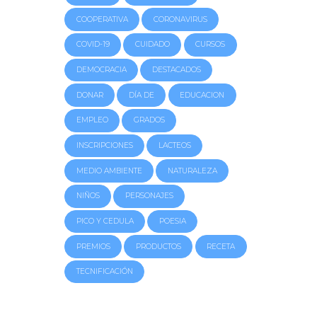
COOPERATIVA
CORONAVIRUS
COVID-19
CUIDADO
CURSOS
DEMOCRACIA
DESTACADOS
DONAR
DÍA DE
EDUCACION
EMPLEO
GRADOS
INSCRIPCIONES
LACTEOS
MEDIO AMBIENTE
NATURALEZA
NIÑOS
PERSONAJES
PICO Y CEDULA
POESIA
PREMIOS
PRODUCTOS
RECETA
TECNIFICACIÓN