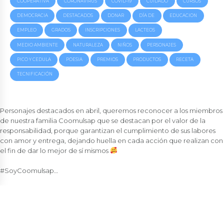
COOPERATIVA
CORONAVIRUS
COVID-19
CUIDADO
CURSOS
DEMOCRACIA
DESTACADOS
DONAR
DÍA DE
EDUCACION
EMPLEO
GRADOS
INSCRIPCIONES
LACTEOS
MEDIO AMBIENTE
NATURALEZA
NIÑOS
PERSONAJES
PICO Y CEDULA
POESIA
PREMIOS
PRODUCTOS
RECETA
TECNIFICACIÓN
Personajes destacados en abril, queremos reconocer a los miembros
de nuestra familia
Coomulsap
que se destacan por el valor de la
responsabilidad
, porque garantizan el cumplimiento de sus labores
con amor y entrega, dejando huella en cada acción que realizan con
el fin de dar lo mejor de sí mismos
#SoyCoomulsap…