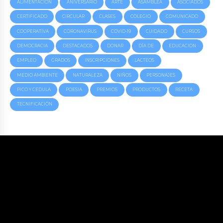
ALIMENTACION
ANIVERSARIO
ARTE
ASAMBLEA
ASOCIADOS
CERTIFICADO
CIRCULAR
CLASES
COLEGIO
COMUNICADO
COOPERATIVA
CORONAVIRUS
COVID-19
CUIDADO
CURSOS
DEMOCRACIA
DESTACADOS
DONAR
DÍA DE
EDUCACION
EMPLEO
GRADOS
INSCRIPCIONES
LACTEOS
MEDIO AMBIENTE
NATURALEZA
NIÑOS
PERSONAJES
PICO Y CEDULA
POESIA
PREMIOS
PRODUCTOS
RECETA
TECNIFICACIÓN