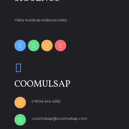
Visita nuestras redes sociales
COOMULSAP
(+604) 444 4262
coomulsap@coomulsap.com