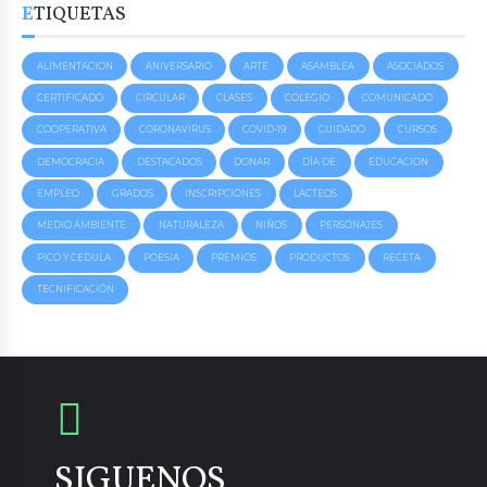
ETIQUETAS
ALIMENTACION
ANIVERSARIO
ARTE
ASAMBLEA
ASOCIADOS
CERTIFICADO
CIRCULAR
CLASES
COLEGIO
COMUNICADO
COOPERATIVA
CORONAVIRUS
COVID-19
CUIDADO
CURSOS
DEMOCRACIA
DESTACADOS
DONAR
DÍA DE
EDUCACION
EMPLEO
GRADOS
INSCRIPCIONES
LACTEOS
MEDIO AMBIENTE
NATURALEZA
NIÑOS
PERSONAJES
PICO Y CEDULA
POESIA
PREMIOS
PRODUCTOS
RECETA
TECNIFICACIÓN
SIGUENOS