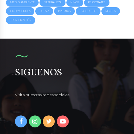
MEDIO AMBIENTE
NATURALEZA
NIÑOS
PERSONAJES
PICO Y CEDULA
POESIA
PREMIOS
PRODUCTOS
RECETA
TECNIFICACIÓN
SIGUENOS
Visita nuestras redes sociales