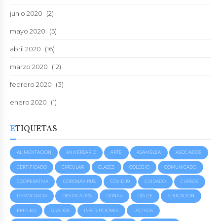
junio 2020
(2)
mayo 2020
(5)
abril 2020
(16)
marzo 2020
(12)
febrero 2020
(3)
enero 2020
(1)
ETIQUETAS
ALIMENTACION
ANIVERSARIO
ARTE
ASAMBLEA
ASOCIADOS
CERTIFICADO
CIRCULAR
CLASES
COLEGIO
COMUNICADO
COOPERATIVA
CORONAVIRUS
COVID-19
CUIDADO
CURSOS
DEMOCRACIA
DESTACADOS
DONAR
DÍA DE
EDUCACION
EMPLEO
GRADOS
INSCRIPCIONES
LACTEOS